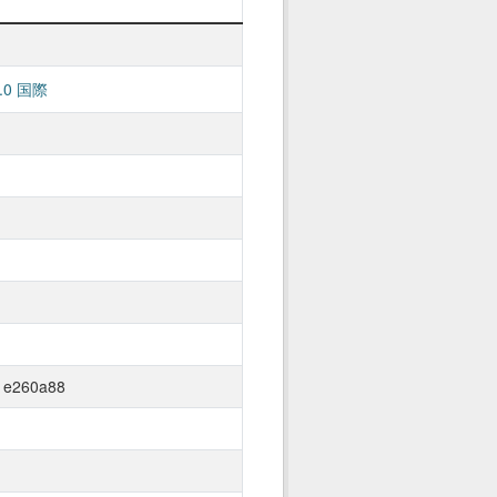
0 国際
1e260a88