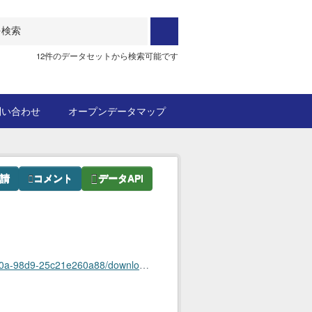
12件のデータセットから検索可能です
問い合わせ
オープンデータマップ
請
コメント
データAPI
load/014257_election_poster_202508.csv