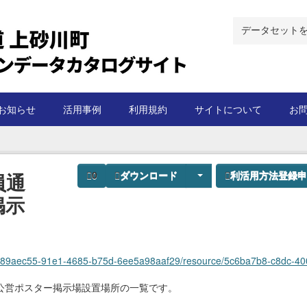
お知らせ
活用事例
利用規約
サイトについて
お
員通
0
ダウンロード
利活用方法登録申
掲示
ec55-91e1-4685-b75d-6ee5a98aaf29/resource/5c6ba7b8-c8dc-400a-98d9-25c21e260a88/down
公営ポスター掲示場設置場所の一覧です。