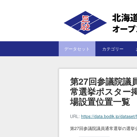
Skip to main content
データセット
カテゴリー
第27回参議院議
常選挙ポスター
場設置位置一覧
URL:
https://data.bodik.jp/dataset/f89a
第27回参議院議員通常選挙の選挙