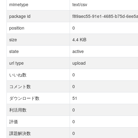
mimetype
text/csv
package id
f89aec55-91e1-4685-b75d-6ee5
position
0
size
4.4 KiB
state
active
url type
upload
いいね数
0
コメント数
0
ダウンロード数
51
利活用数
0
評価
0
課題解決数
0