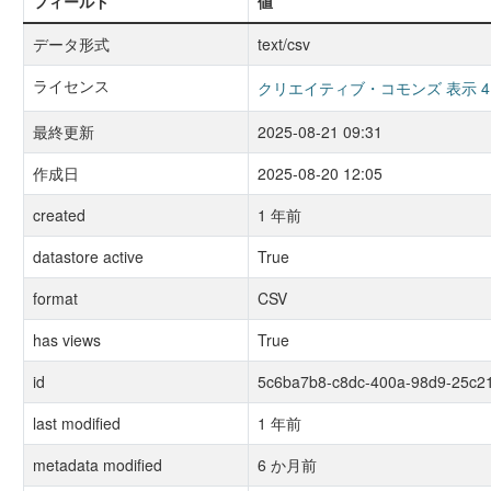
フィールド
値
データ形式
text/csv
ライセンス
クリエイティブ・コモンズ 表示 4.
最終更新
2025-08-21 09:31
作成日
2025-08-20 12:05
created
1 年前
datastore active
True
format
CSV
has views
True
id
5c6ba7b8-c8dc-400a-98d9-25c2
last modified
1 年前
metadata modified
6 か月前