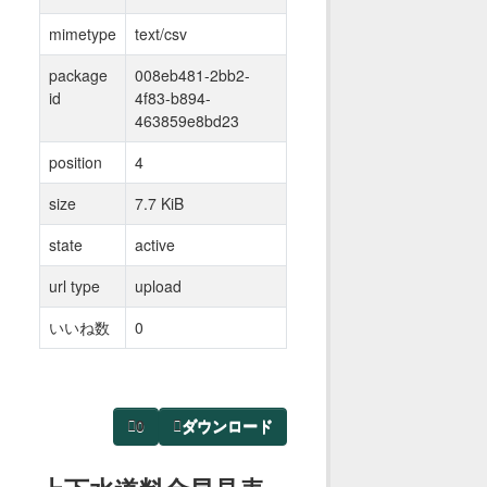
mimetype
text/csv
package
008eb481-2bb2-
id
4f83-b894-
463859e8bd23
position
4
size
7.7 KiB
state
active
url type
upload
いいね数
0
0
ダウンロード