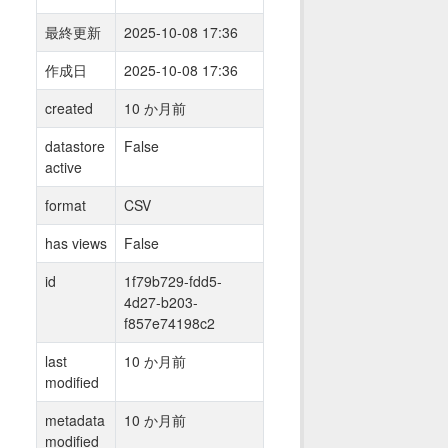
最終更新
2025-10-08 17:36
作成日
2025-10-08 17:36
created
10 か月前
datastore
False
active
format
CSV
has views
False
id
1f79b729-fdd5-
4d27-b203-
f857e74198c2
last
10 か月前
modified
metadata
10 か月前
modified