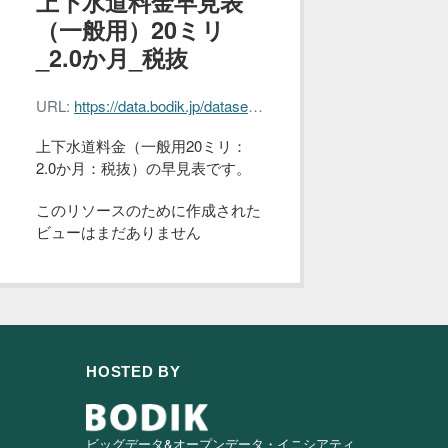
上下水道料金早見表
（一般用）20ミリ
_2.0か月_税抜
URL:
https://data.bodik.jp/dataset/008eb481-2bb2-4f83-b894-463859e8bd23/resource/1f79b729-fdd5-4d27-b203-f857e74198c2/download/nagoya_water_fee_20_2.0.csv
上下水道料金（一般用20ミリ：
2.0か月：税抜）の早見表です。
このリソースのために作成された
ビューはまだありません
HOSTED BY
ビッグデータ&オープンデータ・イニシアティ