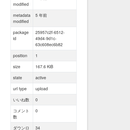
modified
metadata
5 年前
modified
package
25957c2f-6512-
id
49d4-9d1c-
63c608ec6b82
position
1
size
167.6 KiB
state
active
url type
upload
いいね数
0
コメント
0
数
ダウンロ
34