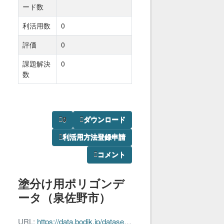
ード数
利活用数
0
評価
0
課題解決
0
数
0
ダウンロード
利活用方法登録申請
コメント
塗分け用ポリゴンデ
ータ（泉佐野市）
URL:
https://data.bodik.jp/dataset/25957c2f-6512-49d4-9d1c-63c608ec6b82/resource/f6b97974-26dd-47d5-a187-350956832c3c/download/mappolygon_izumisano-shi.geojson