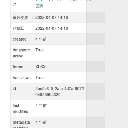
ス
国際
最終更新
2022-04-07 14:18
作成日
2022-04-07 14:18
created
4 年前
datastore
True
active
format
XLSX
has views
True
id
5be5c318-2afa-4d7a-8072-
04825f6fa320
last
4 年前
modified
metadata
4 年前
modified