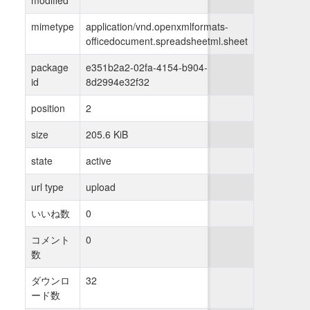
mimetype
application/vnd.openxmlformats-
officedocument.spreadsheetml.sheet
package
e351b2a2-02fa-4154-b904-
id
8d2994e32f32
position
2
size
205.6 KiB
state
active
url type
upload
いいね数
0
コメント
0
数
ダウンロ
32
ード数