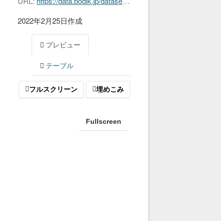
URL:
https://data.bodik.jp/dataset/e351b2a2-02fa-4154-b904-8d2994e32f32/resource/5be5c318-2afa-4d7a-8072-04825f6fa320/download/data_260002officialstatisticslist.xlsx
2022年2月25日作成
プレビュー
テーブル
フルスクリーン
埋めこみ
Fullscreen