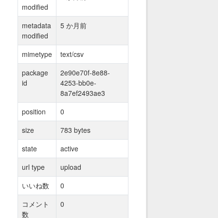
modified
metadata
5 か月前
modified
mimetype
text/csv
package
2e90e70f-8e88-
id
4253-bb0e-
8a7ef2493ae3
position
0
size
783 bytes
state
active
url type
upload
いいね数
0
コメント
0
数