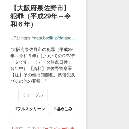
【大阪府泉佐野市】
犯罪（平成29年～令
和６年）
URL:
https://data.bodik.jp/dataset/2e90e70f-8e88-4253-bb0e-8a7ef2493ae3/resource/5579f832-c82c-4c1f-87c6-24a318c6ddbd/download/toukei_r07_18_03_1.csv
"大阪府泉佐野市の犯罪（平成29
年～令和６年）についてのCSVデ
ータです。 （データ時点日付：
各年中） 【資料】泉佐野警察署
【注】その他は知能犯、風俗犯及
びその他の罪種。"
テーブル
フルスクリーン
埋めこみ
現在、このリソースビューは表