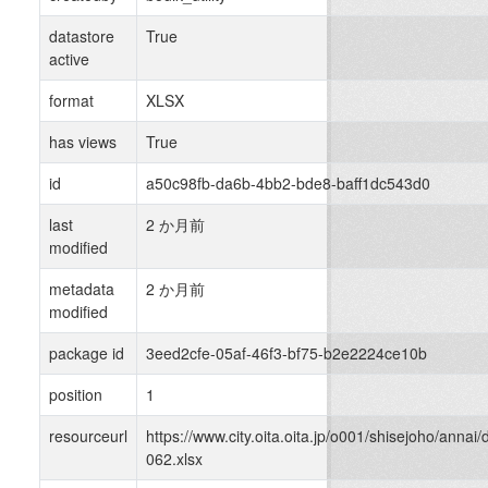
datastore
True
active
format
XLSX
has views
True
id
a50c98fb-da6b-4bb2-bde8-baff1dc543d0
last
2 か月前
modified
metadata
2 か月前
modified
package id
3eed2cfe-05af-46f3-bf75-b2e2224ce10b
position
1
resourceurl
https://www.city.oita.oita.jp/o001/shisejoho/anna
062.xlsx