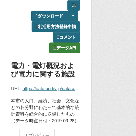
0
ダウンロード
利活用方法登録申請
コメント
データAPI
電力・電灯概況およ
び電力に関する施設
URL:
https://data.bodik.jp/dataset/3eed2cfe-05af-46f3-bf75-b2e2224ce10b/resource/a50c98fb-da6b-4bb2-bde8-baff1dc543d0/download/h3012-062.xlsx
本市の人口、経済、社会、文化な
どの各分野にわたって基本的な統
計資料を総合的に収録したもの
（データ時点日付：2019-03-28）
プレビュー