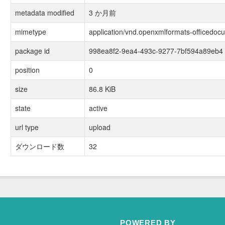
metadata modified
3 か月前
mimetype
application/vnd.openxmlformats-officedoc
package id
998ea8f2-9ea4-493c-9277-7bf594a89eb4
position
0
size
86.8 KiB
state
active
url type
upload
ダウンロード数
32
POWERED BY