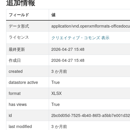
追加情報
フィールド
値
データ形式
application/vnd.openxmlformats-officedoc
ライセンス
クリエイティブ・コモンズ 表示
最終更新
2026-04-27 15:48
作成日
2026-04-27 15:48
created
3 か月前
datastore active
True
format
XLSX
has views
True
id
2bc0d05d-7525-4b40-86f3-a5bb7e001d32
last modified
3 か月前