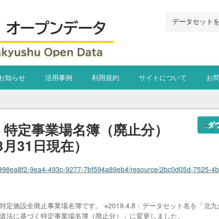
お知らせ
活用事例
利用規約
サイトについて
お
く特定事業場名簿（廃止分）
ダ
年3月31日現在）
a4-493c-9277-7bf594a89eb4/resource/2bc0d05d-7525-4b40-86f3-a5bb7e001d32/download/401005_gesuidohotokut
定施設全廃止事業場名簿です。 ※2019.4.8：データセット名を「
道法に基づく特定事業場名簿（廃止分）」に変更しました。