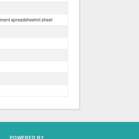
ument.spreadsheetml.sheet
POWERED BY