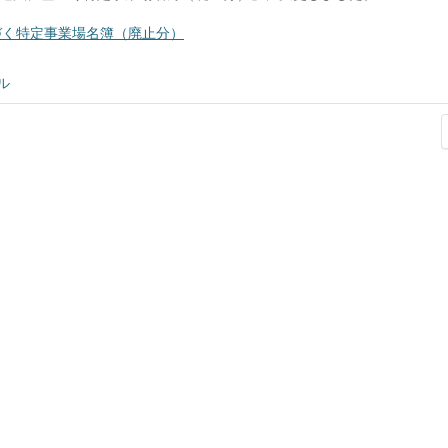
づく特定事業場名簿（廃止分）
ル