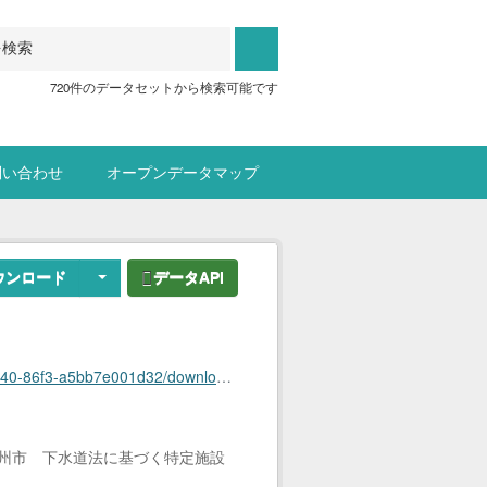
720件のデータセットから検索可能です
問い合わせ
オープンデータマップ
ウンロード
データAPI
eishisetsuzenhaishijigyojyomeibo_20260331.xlsx
北九州市 下水道法に基づく特定施設