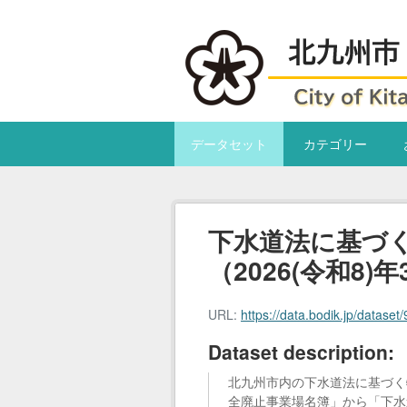
Skip to main content
データセット
カテゴリー
下水道法に基づ
（2026(令和8)
URL:
https://data.bodik.jp/dataset/998ea8f2-9e
Dataset description:
北九州市内の下水道法に基づく特
全廃止事業場名簿」から「下水