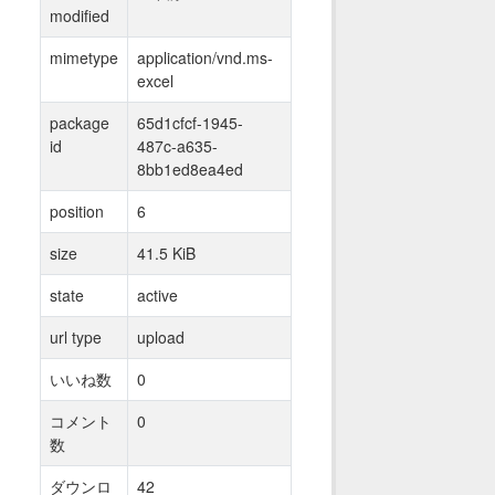
modified
mimetype
application/vnd.ms-
excel
package
65d1cfcf-1945-
id
487c-a635-
8bb1ed8ea4ed
position
6
size
41.5 KiB
state
active
url type
upload
いいね数
0
コメント
0
数
ダウンロ
42