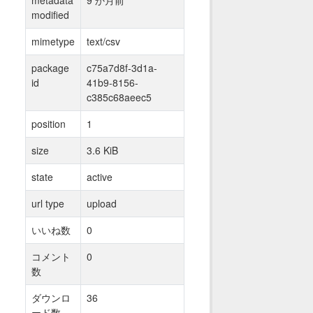
modified
mimetype
text/csv
package
c75a7d8f-3d1a-
id
41b9-8156-
c385c68aeec5
position
1
size
3.6 KiB
state
active
url type
upload
いいね数
0
コメント
0
数
ダウンロ
36
ード数