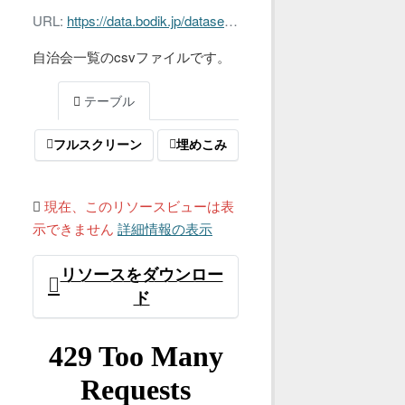
URL:
https://data.bodik.jp/dataset/c75a7d8f-3d1a-41b9-8156-c385c68aeec5/resource/557a05c7-df0a-4e6c-a3b7-895308ce7ff3/download/zitikaiitiran.csv
自治会一覧のcsvファイルです。
テーブル
フルスクリーン
埋めこみ
現在、このリソースビューは表
示できません
詳細情報の表示
リソースをダウンロー
ド