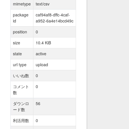
mimetype
text/csv
package
caf94af8-dffc-4caf-
id
a952-6a4e14bcd49c
position
0
size
10.4 KiB
state
active
url type
upload
いいね数
0
コメント
0
数
ダウンロ
56
ード数
利活用数
0