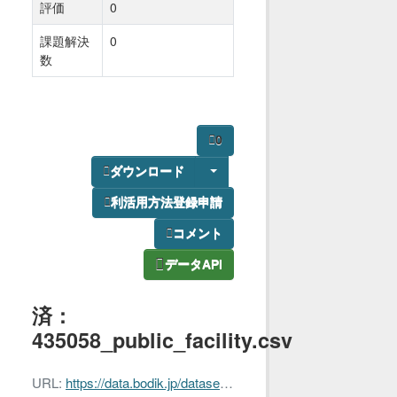
評価
0
課題解決
0
数
0
ダウンロード
利活用方法登録申請
コメント
データAPI
済：
435058_public_facility.csv
URL:
https://data.bodik.jp/dataset/caf94af8-dffc-4caf-a952-6a4e14bcd49c/resource/b832830f-0c60-4da5-91cf-39db68be17d7/download/435058_public_facility.csv