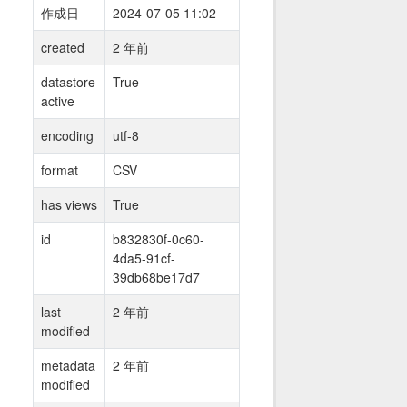
作成日
2024-07-05 11:02
created
2 年前
datastore
True
active
encoding
utf-8
format
CSV
has views
True
id
b832830f-0c60-
4da5-91cf-
39db68be17d7
last
2 年前
modified
metadata
2 年前
modified