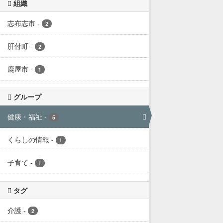
組織
志布志市
-
2
肝付町
-
2
鹿屋市
-
1
グループ
健康・福祉
-
5
くらしの情報
-
1
子育て
-
1
タグ
介護
-
2