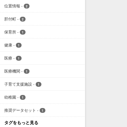
位置情報
-
2
肝付町
-
2
保育所
-
1
健康
-
1
医療
-
1
医療機関
-
1
子育て支援施設
-
1
幼稚園
-
1
推奨データセット
-
1
タグをもっと見る