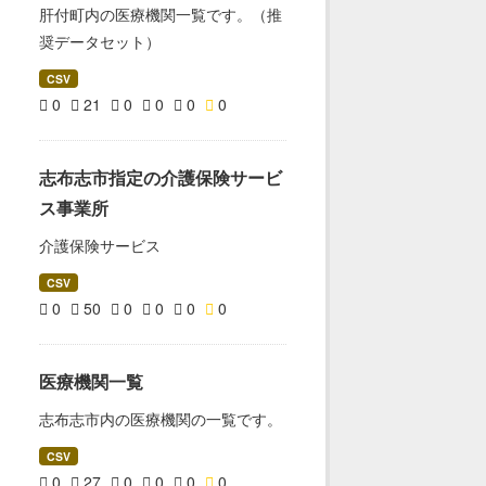
肝付町内の医療機関一覧です。（推
奨データセット）
CSV
0
21
0
0
0
0
志布志市指定の介護保険サービ
ス事業所
介護保険サービス
CSV
0
50
0
0
0
0
医療機関一覧
志布志市内の医療機関の一覧です。
CSV
0
27
0
0
0
0