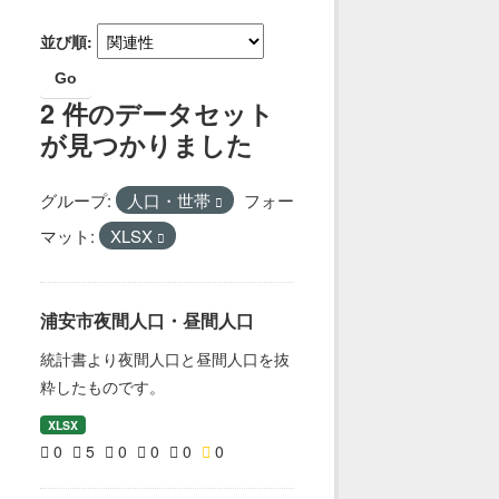
並び順
Go
2 件のデータセット
が見つかりました
グループ:
人口・世帯
フォー
マット:
XLSX
浦安市夜間人口・昼間人口
統計書より夜間人口と昼間人口を抜
粋したものです。
XLSX
0
5
0
0
0
0