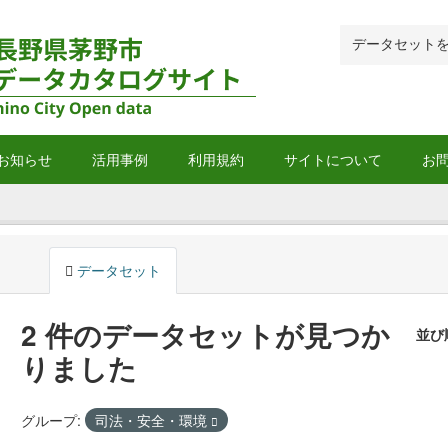
お知らせ
活用事例
利用規約
サイトについて
お
データセット
2 件のデータセットが見つか
並び
りました
グループ:
司法・安全・環境