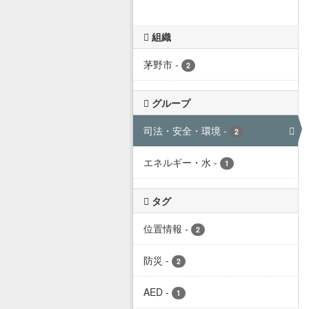
組織
茅野市
-
2
グループ
司法・安全・環境
-
2
エネルギー・水
-
1
タグ
位置情報
-
2
防災
-
2
AED
-
1