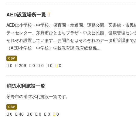
AED設置場所一覧
AEDは小学校・中学校、保育園・幼稚園、運動公園、図書館・市民
ティセンター、茅野市ひとまちプラザ・中央公民館、健康管理セン
それぞれ設置しています。お問合せはそれぞれのデータ所管課までお
（AED小学校・中学校）学校教育課 教育総務係...
CSV
0
209
0
0
0
0
消防水利施設一覧
茅野市の消防水利施設一覧です。
CSV
0
46
0
0
0
0