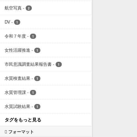
航空写真
-
2
DV
-
1
令和７年度
-
1
女性活躍推進
-
1
市民意識調査結果報告書
-
1
水質検査結果
-
1
水質管理課
-
1
水質試験結果
-
1
タグをもっと見る
フォーマット