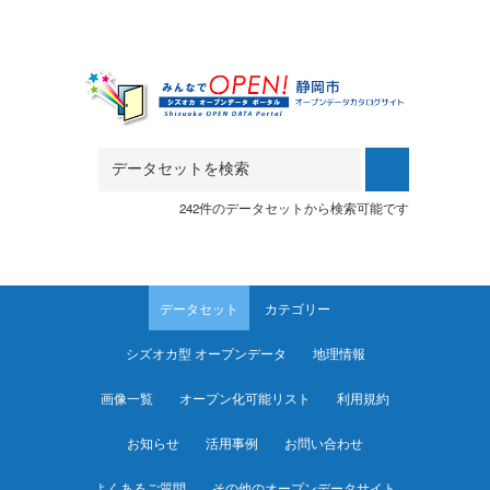
Skip to main content
242件のデータセットから検索可能です
データセット
カテゴリー
シズオカ型 オープンデータ
地理情報
画像一覧
オープン化可能リスト
利用規約
お知らせ
活用事例
お問い合わせ
よくあるご質問
その他のオープンデータサイト