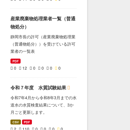
産業廃棄物処理業者一覧（普通
物処分）
静岡市長の許可（産業廃棄物処理業
（普通物処分））を受けている許可
業者の一覧表
PDF
0
12
0
0
0
0
令和７年度 水質試験結果
令和7年4月から令和8年3月までの水
道水の水質検査結果について、3か
月ごと更新します。
CSV
PDF
2
110
0
0
0
0