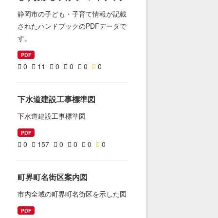
静岡市の子ども・子育て情報が記載
されたハンドブックのPDFデータで
す。
PDF
0
11
0
0
0
0
下水道建設工事標準図
下水道建設工事標準図
PDF
0
157
0
0
0
0
町界町名街区案内図
市内全域の町界町名街区を示した図
PDF