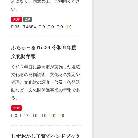
みになり、同意の上、ご利用くださ
い。...
PDF
ZIP
38
4654
0
0
0
0
ふちゅ～る No.34 令和６年度
文化財年報
令和６年度に静岡市が実施した埋蔵
文化財の発掘調査、文化財の指定や
管理、文化財の調査・普及・啓発活
動など、文化財保護事業の年報であ
る。
PDF
0
17
0
0
0
0
しずおかし子育てハンドブック