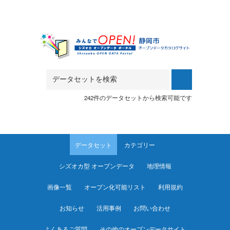
Skip to main content
242件のデータセットから検索可能です
データセット
カテゴリー
シズオカ型 オープンデータ
地理情報
画像一覧
オープン化可能リスト
利用規約
お知らせ
活用事例
お問い合わせ
よくあるご質問
その他のオープンデータサイト