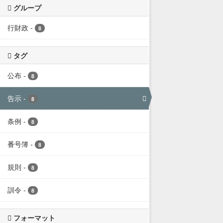
グループ
行財政
-
8
タグ
公布
-
8
告示
-
8
条例
-
8
番号簿
-
8
規則
-
8
訓令
-
8
フォーマット