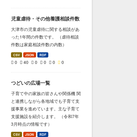
児童虐待・その他養護相談件数
大津市の児童虐待に関する相談があ
った1年間の件数です。 （虐待相談
件数は家庭相談件数の内数）
CSV
JSON
RDF
0
40
0
0
0
0
つどいの広場一覧
子育て中の家族の皆さんや関係機 関
と連携しながら各地域でも子育て支
援事業を進めています。主な子育て
支援施設を紹介します。 （令和7年
3月時点の情報です）
CSV
JSON
RDF