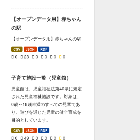
【オープンデータ用】赤ちゃん
の駅
【オープンデータ用】赤ちゃんの駅
CSV
JSON
RDF
0
23
0
0
0
0
子育て施設一覧（児童館）
児童館は、児童福祉法第40条に規定
された児童福祉施設です。対象は、
0歳～18歳未満のすべての児童であ
り、遊びを通じた児童の健全育成を
目的としています。
CSV
JSON
RDF
0
49
0
0
0
0