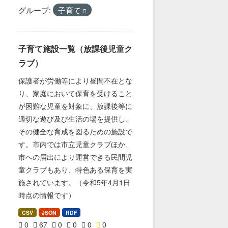
グループ:
子育て
子育て施設一覧（放課後児童ク
ラブ）
保護者が労働等により昼間不在とな
り、家庭において保育を受けること
が困難な児童を対象に、放課後等に
適切な遊び及び生活の場を提供し、
その健全な育成を図るための施設で
す。市内では市立児童クラブほか、
市への届出により運営できる民間児
童クラブもあり、特色ある保育を実
施されています。（令和5年4月1日
時点の情報です）
CSV
JSON
RDF
0
67
0
0
0
0