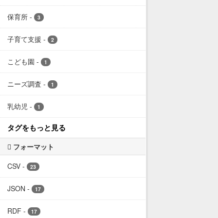
保育所
-
3
子育て支援
-
2
こども園
-
1
ニーズ調査
-
1
乳幼児
-
1
タグをもっと見る
フォーマット
CSV
-
23
JSON
-
17
RDF
-
17