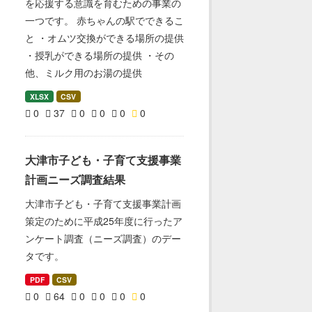
を応援する意識を育むための事業の
一つです。 赤ちゃんの駅でできるこ
と ・オムツ交換ができる場所の提供
・授乳ができる場所の提供 ・その
他、ミルク用のお湯の提供
XLSX
CSV
0
37
0
0
0
0
大津市子ども・子育て支援事業
計画ニーズ調査結果
大津市子ども・子育て支援事業計画
策定のために平成25年度に行ったア
ンケート調査（ニーズ調査）のデー
タです。
PDF
CSV
0
64
0
0
0
0