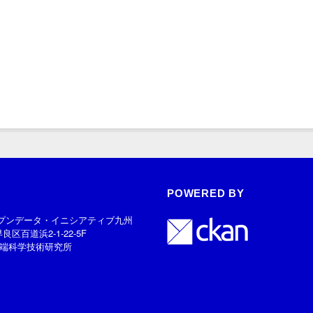
POWERED BY
プンデータ・イニシアティブ九州
早良区百道浜2-1-22-5F
端科学技術研究所