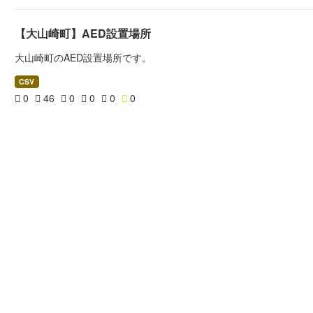
【大山崎町】AED設置場所
大山崎町のAED設置場所です。
CSV
0
46
0
0
0
0