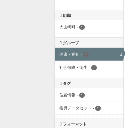
組織
大山崎町
-
1
グループ
健康・福祉
-
1
社会保障・衛生
-
1
タグ
位置情報
-
1
推奨データセット
-
1
フォーマット