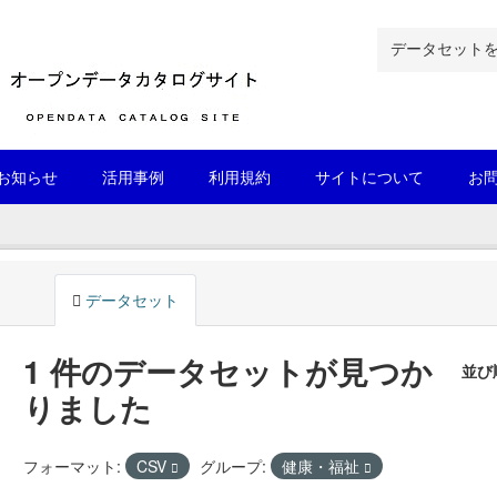
お知らせ
活用事例
利用規約
サイトについて
お
データセット
1 件のデータセットが見つか
並び
りました
フォーマット:
CSV
グループ:
健康・福祉