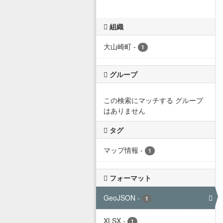
組織
大山崎町
-
1
グループ
この検索にマッチする グループ
はありません
タグ
マップ情報
-
1
フォーマット
GeoJSON
-
1
XLSX
-
1