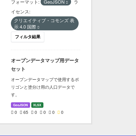
フォーマット:
GeoJSON
ラ
イセンス:
クリエイティブ・コモンズ 表
示 4.0 国際
フィルタ結果
オープンデータマップ用データ
セット
オープンデータマップで使用するポ
リゴンと塗分け用の人口データで
す。
GeoJSON
XLSX
0
65
0
0
0
0