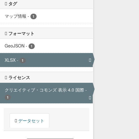
タグ
マップ情報
-
1
フォーマット
GeoJSON
-
1
XLSX
-
1
ライセンス
クリエイティブ・コモンズ 表示 4.0 国際
-
1
データセット