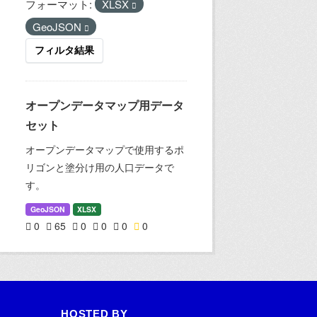
フォーマット:
XLSX
GeoJSON
フィルタ結果
オープンデータマップ用データ
セット
オープンデータマップで使用するポ
リゴンと塗分け用の人口データで
す。
GeoJSON
XLSX
0
65
0
0
0
0
HOSTED BY