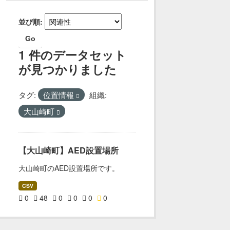
並び順
Go
1 件のデータセット
が見つかりました
タグ:
位置情報
組織:
大山崎町
【大山崎町】AED設置場所
大山崎町のAED設置場所です。
CSV
0
48
0
0
0
0