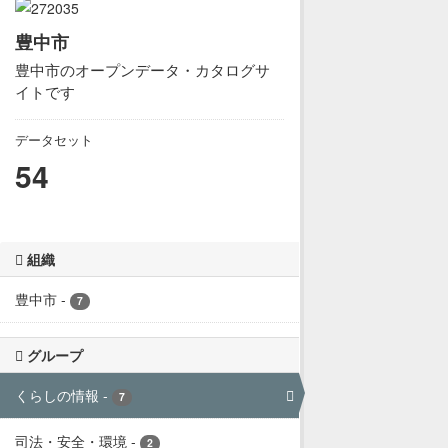
豊中市
豊中市のオープンデータ・カタログサ
イトです
データセット
54
組織
豊中市
-
7
グループ
くらしの情報
-
7
司法・安全・環境
-
2