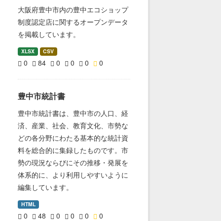
大阪府豊中市内の豊中エコショップ
制度認定店に関するオープンデータ
を掲載しています。
XLSX
CSV
0
84
0
0
0
0
豊中市統計書
豊中市統計書は、豊中市の人口、経
済、産業、社会、教育文化、市勢な
どの各分野にわたる基本的な統計資
料を総合的に集録したものです。市
勢の現況ならびにその推移・発展を
体系的に、より利用しやすいように
編集しています。
HTML
0
48
0
0
0
0