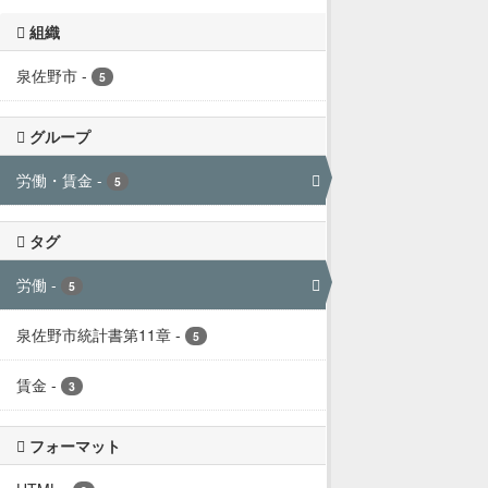
組織
泉佐野市
-
5
グループ
労働・賃金
-
5
タグ
労働
-
5
泉佐野市統計書第11章
-
5
賃金
-
3
フォーマット