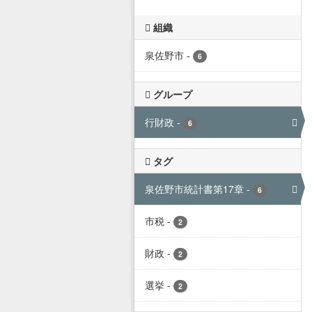
組織
泉佐野市
-
6
グループ
行財政
-
6
タグ
泉佐野市統計書第17章
-
6
市税
-
2
財政
-
2
選挙
-
2