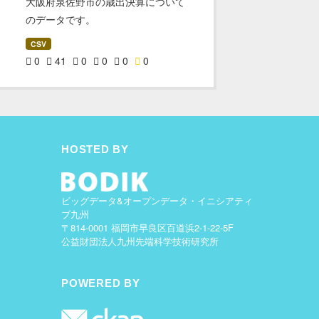
大阪府泉佐野市の歳出決算について
のデータです。
CSV
0
41
0
0
0
0
HOSTED BY
ビッグデータ&オープンデータ・イニシアティ
ブ九州
〒814-0001 福岡市早良区百道浜2-1-22-5F
公益財団法人九州先端科学技術研究所
POWERED BY