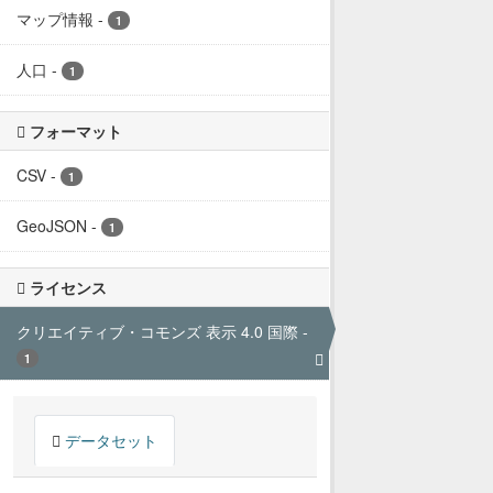
マップ情報
-
1
人口
-
1
フォーマット
CSV
-
1
GeoJSON
-
1
ライセンス
クリエイティブ・コモンズ 表示 4.0 国際
-
1
データセット