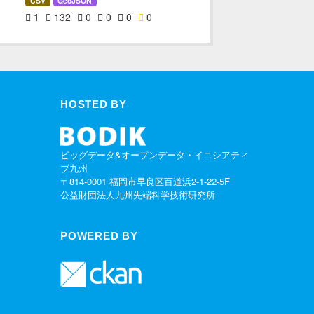
CSV
GeoJSON
1
132
0
0
0
0
HOSTED BY
ビッグデータ&オープンデータ・イニシアティ
ブ九州
〒814-0001 福岡市早良区百道浜2-1-22-5F
公益財団法人九州先端科学技術研究所
POWERED BY