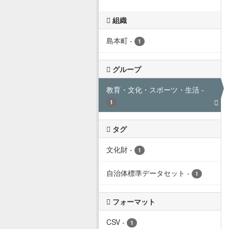
組織
島本町
-
1
グループ
教育・文化・スポーツ・生活
-
1
タグ
文化財
-
1
自治体標準データセット
-
1
フォーマット
CSV
-
1