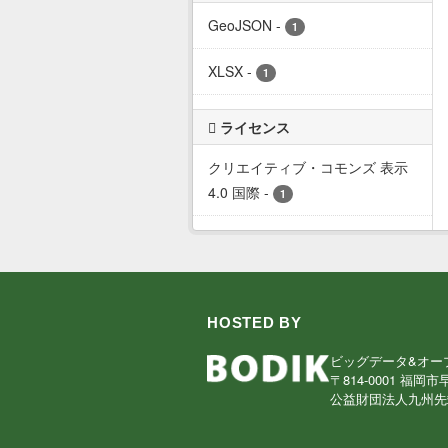
GeoJSON
-
1
XLSX
-
1
ライセンス
クリエイティブ・コモンズ 表示
4.0 国際
-
1
HOSTED BY
ビッグデータ&オー
〒814-0001 福岡市
公益財団法人九州先