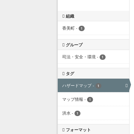
組織
香美町
-
1
グループ
司法・安全・環境
-
1
タグ
ハザードマップ
-
1
マップ情報
-
1
洪水
-
1
フォーマット