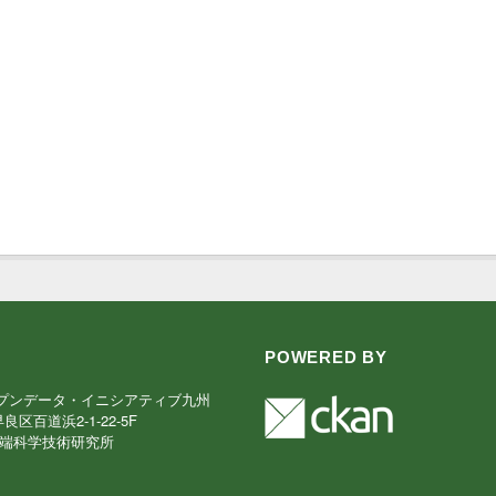
POWERED BY
プンデータ・イニシアティブ九州
早良区百道浜2-1-22-5F
端科学技術研究所