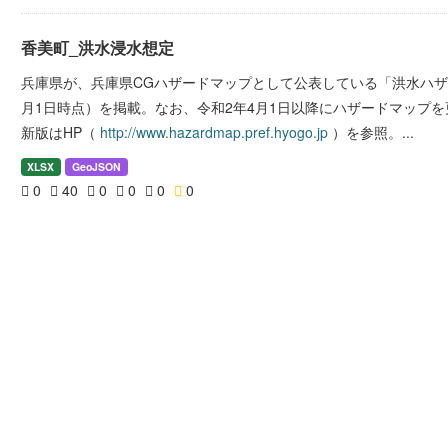
香美町_洪水浸水想定
兵庫県が、兵庫県CGハザードマップとして公表している「洪水ハザ
月1日時点）を掲載。なお、令和2年4月1日以降にハザードマップ
新版はHP（
http://www.hazardmap.pref.hyogo.jp
）を参照。...
XLSX
GeoJSON
0
40
0
0
0
0