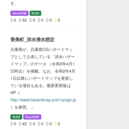
す。
GeoJSON
XLSX
0
92
0
0
0
0
香美町_洪水浸水想定
兵庫県が、兵庫県CGハザードマッ
プとして公表している「洪水ハザー
ドマップ」のデータ （令和2年4月1
日時点）を掲載。なお、令和2年4月
1日以降にハザードマップを更新し
ている場合もある。最新更新版は
HP（
http://www.hazardmap.pref.hyogo.jp
）を参照。...
XLSX
GeoJSON
0
42
0
0
0
0