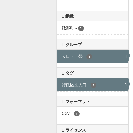
組織
砥部町
-
1
グループ
人口・世帯
-
1
タグ
行政区別人口
-
1
フォーマット
CSV
-
1
ライセンス