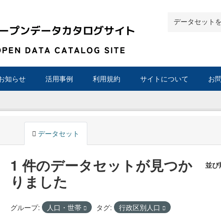
お知らせ
活用事例
利用規約
サイトについて
お
データセット
1 件のデータセットが見つか
並び
りました
グループ:
人口・世帯
タグ:
行政区別人口