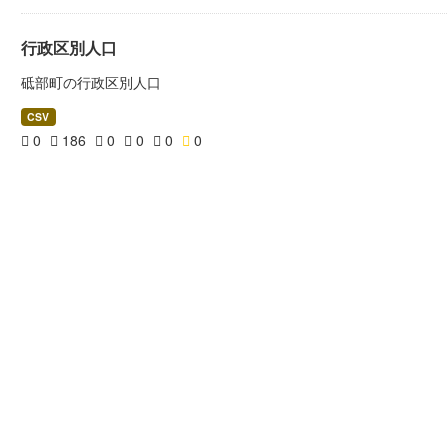
行政区別人口
砥部町の行政区別人口
CSV
0
186
0
0
0
0