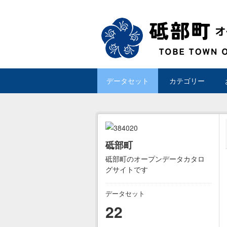
Skip to main content
データセット
カテゴリー
砥部町
砥部町のオープンデータカタロ
グサイトです
データセット
22