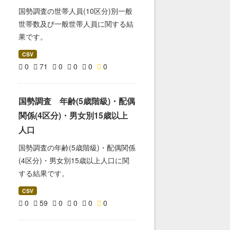
国勢調査の世帯人員(10区分)別一般
世帯数及び一般世帯人員に関する結
果です。
CSV
0
71
0
0
0
0
国勢調査 年齢(5歳階級)・配偶
関係(4区分)・男女別15歳以上
人口
国勢調査の年齢(5歳階級)・配偶関係
(4区分)・男女別15歳以上人口に関
する結果です。
CSV
0
59
0
0
0
0