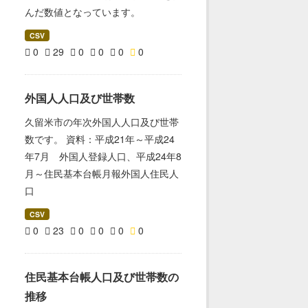
んだ数値となっています。
CSV
0
29
0
0
0
0
外国人人口及び世帯数
久留米市の年次外国人人口及び世帯
数です。 資料：平成21年～平成24
年7月 外国人登録人口、平成24年8
月～住民基本台帳月報外国人住民人
口
CSV
0
23
0
0
0
0
住民基本台帳人口及び世帯数の
推移