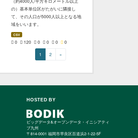
（約4000人/平方キロメートル以上
の）基本単位区がたがいに隣接し
て、その人口が5000人以上となる地
域をいいます。
CSV
0
120
0
0
0
0
1
2
»
HOSTED BY
ビッグデータ&オープンデータ・イニシアティ
ブ九州
〒814-0001 福岡市早良区百道浜2-1-22-5F