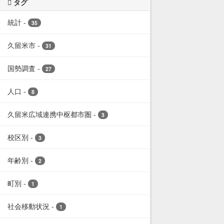
タグ
統計
-
35
久留米市
-
31
国勢調査
-
27
人口
-
8
久留米広域連携中枢都市圏
-
3
校区別
-
3
年齢別
-
2
町別
-
1
社会移動状況
-
1