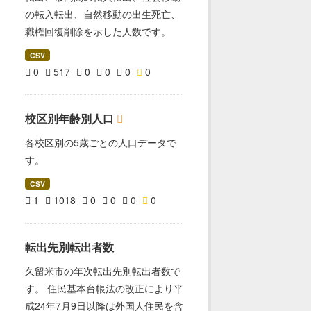
の転入転出、自然移動の出生死亡、
職権回復削除を示した人数です。
CSV
0
517
0
0
0
0
校区別年齢別人口
各校区別の5歳ごとの人口データで
す。
CSV
1
1018
0
0
0
0
転出先別転出者数
久留米市の年次転出先別転出者数で
す。 住民基本台帳法の改正により平
成24年7月9日以降は外国人住民を含