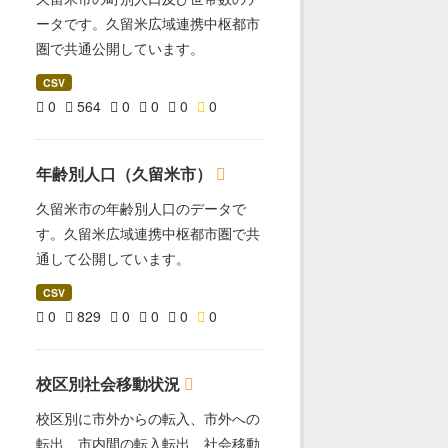
ータです。久留米広域連携中枢都市
圏で共通公開しています。
CSV
0
564
0
0
0
0
年齢別人口（久留米市）
久留米市の年齢別人口のデータで
す。久留米広域連携中枢都市圏で共
通して公開しています。
CSV
0
829
0
0
0
0
校区別社会移動状況
校区別に市外からの転入、市外への
転出、市内間の転入転出、社会移動