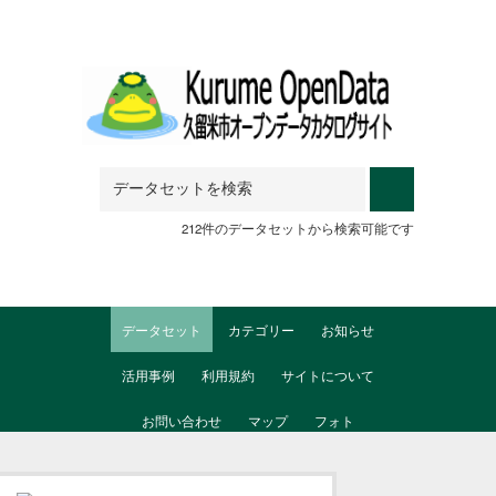
Skip to main content
212件のデータセットから検索可能です
データセット
カテゴリー
お知らせ
活用事例
利用規約
サイトについて
お問い合わせ
マップ
フォト