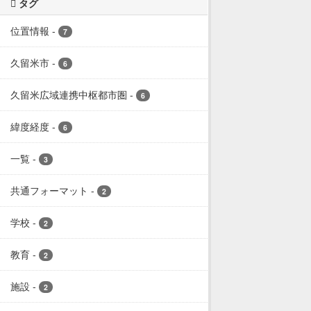
タグ
位置情報
-
7
久留米市
-
6
久留米広域連携中枢都市圏
-
6
緯度経度
-
6
一覧
-
3
共通フォーマット
-
2
学校
-
2
教育
-
2
施設
-
2