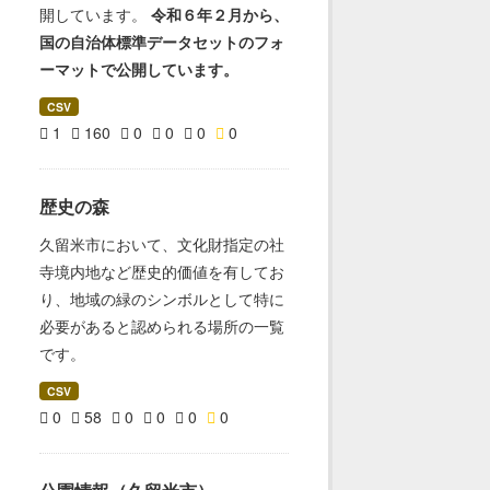
開しています。
令和６年２月から、
国の自治体標準データセットのフォ
ーマットで公開しています。
CSV
1
160
0
0
0
0
歴史の森
久留米市において、文化財指定の社
寺境内地など歴史的価値を有してお
り、地域の緑のシンボルとして特に
必要があると認められる場所の一覧
です。
CSV
0
58
0
0
0
0