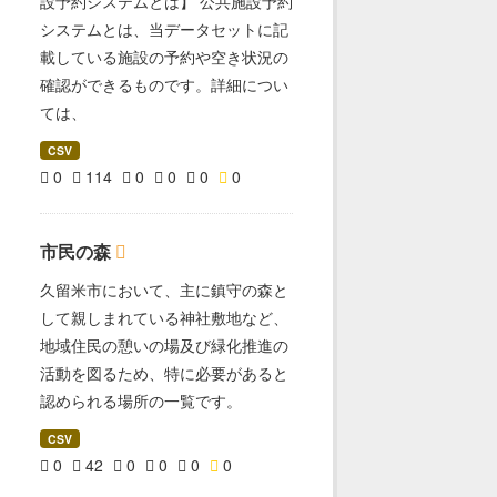
設予約システムとは】 公共施設予約
システムとは、当データセットに記
載している施設の予約や空き状況の
確認ができるものです。詳細につい
ては、
CSV
0
114
0
0
0
0
市民の森
久留米市において、主に鎮守の森と
して親しまれている神社敷地など、
地域住民の憩いの場及び緑化推進の
活動を図るため、特に必要があると
認められる場所の一覧です。
CSV
0
42
0
0
0
0