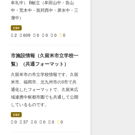
牟礼中） B献立（牟田山中・良山
中・荒木中・筑邦西中・屏水中・三
潴中）
CSV
2
609
0
0
0
0
市施設情報（久留米市立学校一
覧）（共通フォーマット）
久留米市の市立学校情報です。久留
米市、福岡市、北九州市の3市で共
通化したフォーマットで、久留米広
域連携中枢都市圏でも共通して公開
しているものです。
CSV
0
37
0
0
0
0