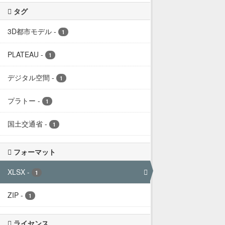
タグ
3D都市モデル
-
1
PLATEAU
-
1
デジタル空間
-
1
プラトー
-
1
国土交通省
-
1
フォーマット
XLSX
-
1
ZIP
-
1
ライセンス