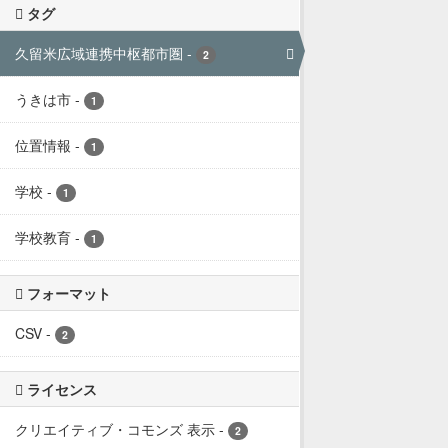
タグ
久留米広域連携中枢都市圏
-
2
うきは市
-
1
位置情報
-
1
学校
-
1
学校教育
-
1
フォーマット
CSV
-
2
ライセンス
クリエイティブ・コモンズ 表示
-
2