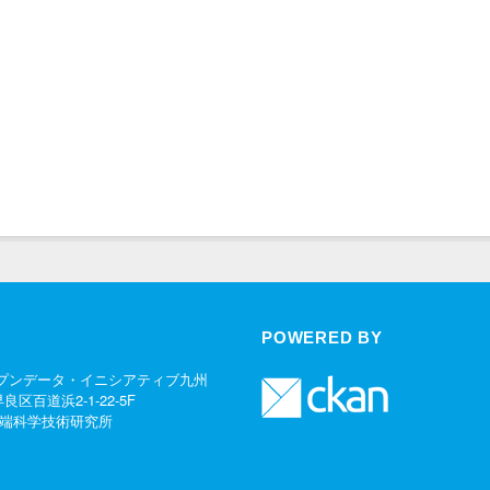
POWERED BY
プンデータ・イニシアティブ九州
早良区百道浜2-1-22-5F
端科学技術研究所