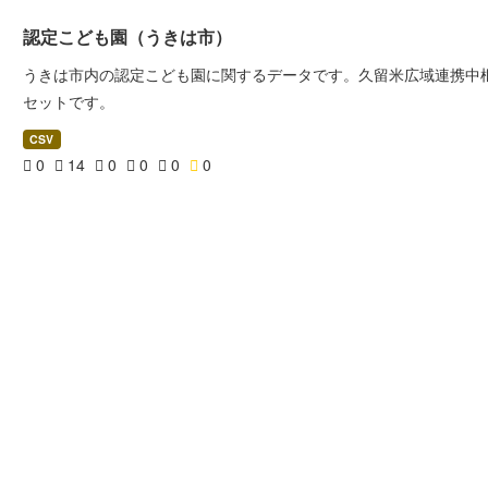
認定こども園（うきは市）
うきは市内の認定こども園に関するデータです。久留米広域連携中
セットです。
CSV
0
14
0
0
0
0