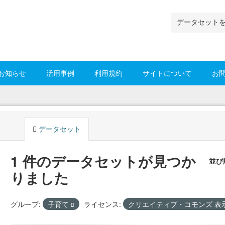
お知らせ
活用事例
利用規約
サイトについて
お
データセット
1 件のデータセットが見つか
並び
りました
グループ:
子育て
ライセンス:
クリエイティブ・コモンズ 表