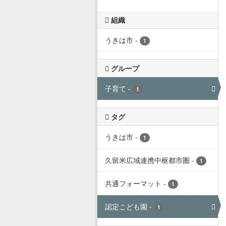
組織
うきは市
-
1
グループ
子育て
-
1
タグ
うきは市
-
1
久留米広域連携中枢都市圏
-
1
共通フォーマット
-
1
認定こども園
-
1