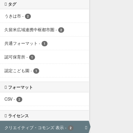
タグ
うきは市
-
2
久留米広域連携中枢都市圏
-
2
共通フォーマット
-
1
認可保育所
-
1
認定こども園
-
1
フォーマット
CSV
-
2
ライセンス
クリエイティブ・コモンズ 表示
-
2