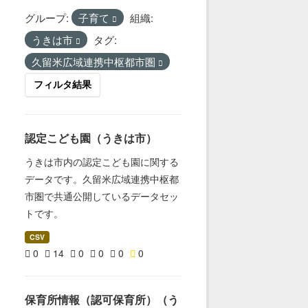
グループ:
子育て
組織:
うきは市
タグ:
久留米広域連携中枢都市圏
フィルタ結果
認定こども園（うきは市）
うきは市内の認定こども園に関する
データです。久留米広域連携中枢都
市圏で共通公開しているデータセッ
トです。
CSV
0
14
0
0
0
0
保育所情報（認可保育所）（う