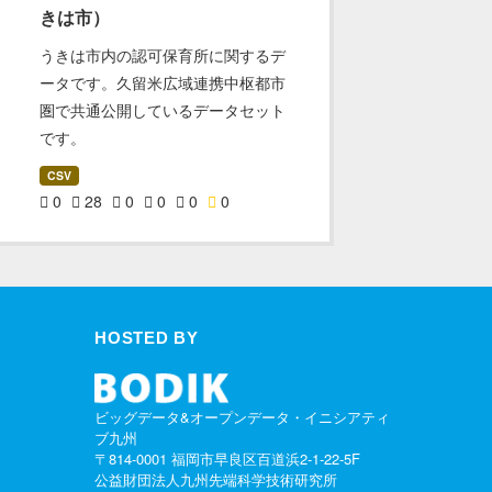
きは市）
うきは市内の認可保育所に関するデ
ータです。久留米広域連携中枢都市
圏で共通公開しているデータセット
です。
CSV
0
28
0
0
0
0
HOSTED BY
ビッグデータ&オープンデータ・イニシアティ
ブ九州
〒814-0001 福岡市早良区百道浜2-1-22-5F
公益財団法人九州先端科学技術研究所