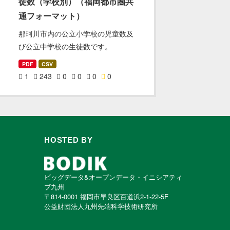
徒数（学校別）（福岡都市圏共
通フォーマット）
那珂川市内の公立小学校の児童数及
び公立中学校の生徒数です。
PDF
CSV
1
243
0
0
0
0
HOSTED BY
ビッグデータ&オープンデータ・イニシアティ
ブ九州
〒814-0001 福岡市早良区百道浜2-1-22-5F
公益財団法人九州先端科学技術研究所