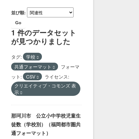
並び順
Go
1 件のデータセット
が見つかりました
タグ:
学校
共通フォーマット
フォーマ
ット:
CSV
ライセンス:
クリエイティブ・コモンズ 表
示
那珂川市 公立小中学校児童生
徒数（学校別）（福岡都市圏共
通フォーマット）