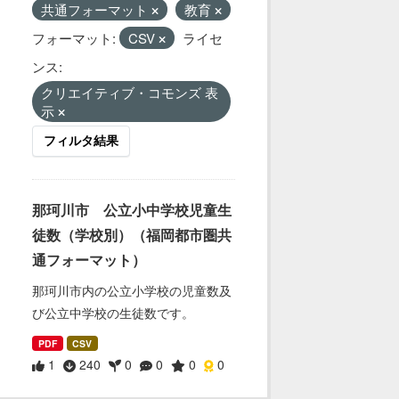
共通フォーマット
教育
フォーマット:
CSV
ライセ
ンス:
クリエイティブ・コモンズ 表
示
フィルタ結果
那珂川市 公立小中学校児童生
徒数（学校別）（福岡都市圏共
通フォーマット）
那珂川市内の公立小学校の児童数及
び公立中学校の生徒数です。
PDF
CSV
1
240
0
0
0
0