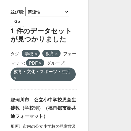
並び順
Go
1 件のデータセット
が見つかりました
タグ:
学校
教育
フォー
マット:
PDF
グループ:
教育・文化・スポーツ・生活
那珂川市 公立小中学校児童生
徒数（学校別）（福岡都市圏共
通フォーマット）
那珂川市内の公立小学校の児童数及