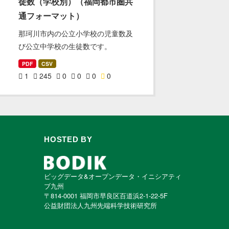
徒数（学校別）（福岡都市圏共
通フォーマット）
那珂川市内の公立小学校の児童数及
び公立中学校の生徒数です。
PDF
CSV
1
245
0
0
0
0
HOSTED BY
ビッグデータ&オープンデータ・イニシアティ
ブ九州
〒814-0001 福岡市早良区百道浜2-1-22-5F
公益財団法人九州先端科学技術研究所