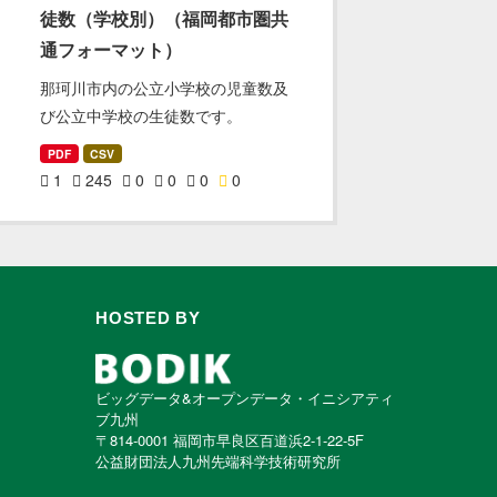
徒数（学校別）（福岡都市圏共
通フォーマット）
那珂川市内の公立小学校の児童数及
び公立中学校の生徒数です。
PDF
CSV
1
245
0
0
0
0
HOSTED BY
ビッグデータ&オープンデータ・イニシアティ
ブ九州
〒814-0001 福岡市早良区百道浜2-1-22-5F
公益財団法人九州先端科学技術研究所