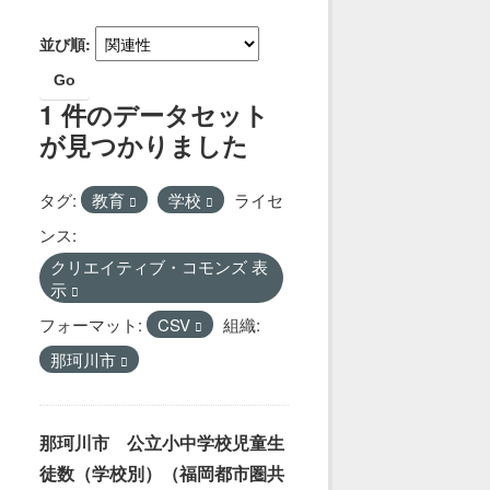
並び順
Go
1 件のデータセット
が見つかりました
タグ:
教育
学校
ライセ
ンス:
クリエイティブ・コモンズ 表
示
フォーマット:
CSV
組織:
那珂川市
那珂川市 公立小中学校児童生
徒数（学校別）（福岡都市圏共