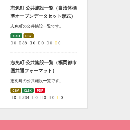
志免町 公共施設一覧（自治体標
準オープンデータセット形式）
志免町の公共施設一覧です。
XLSX
CSV
0
88
0
0
0
0
志免町 公共施設一覧（福岡都市
圏共通フォーマット）
志免町の公共施設一覧です。
CSV
XLSX
PDF
0
234
0
0
0
0