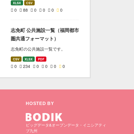
XLSX
CSV
0
88
0
0
0
0
志免町 公共施設一覧（福岡都市
圏共通フォーマット）
志免町の公共施設一覧です。
CSV
XLSX
PDF
0
234
0
0
0
0
HOSTED BY
ビッグデータ&オープンデータ・イニシアティ
ブ九州