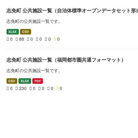
志免町 公共施設一覧（自治体標準オープンデータセット形
志免町の公共施設一覧です。
XLSX
CSV
0
88
0
0
0
0
志免町 公共施設一覧（福岡都市圏共通フォーマット）
志免町の公共施設一覧です。
CSV
XLSX
PDF
0
230
0
0
0
0