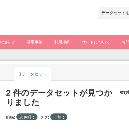
お知らせ
活用事例
利用規約
サイトについて
お
データセット
2 件のデータセットが見つか
並び
りました
組織:
志免町
タグ:
一覧