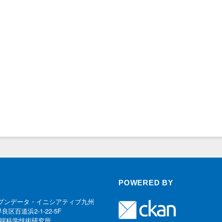
POWERED BY
プンデータ・イニシアティブ九州
早良区百道浜2-1-22-5F
端科学技術研究所