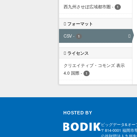
西九州させぼ広域都市圏
-
1
フォーマット
CSV
-
1
ライセンス
クリエイティブ・コモンズ 表示
4.0 国際
-
1
HOSTED BY
ビッグデータ&オー
〒814-0001 福岡市
公益財団法人九州先