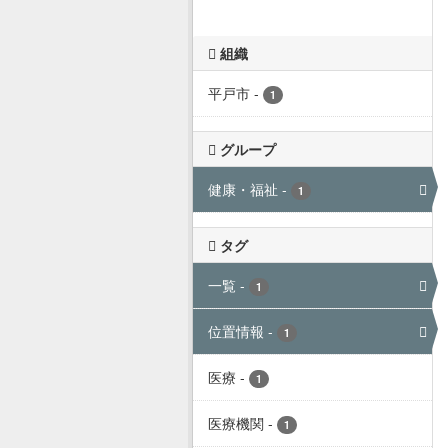
組織
平戸市
-
1
グループ
健康・福祉
-
1
タグ
一覧
-
1
位置情報
-
1
医療
-
1
医療機関
-
1