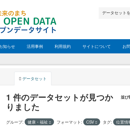
お知らせ
活用事例
利用規約
サイトについて
お
データセット
1 件のデータセットが見つか
並び
りました
グループ:
健康・福祉
フォーマット:
CSV
タグ:
位置情