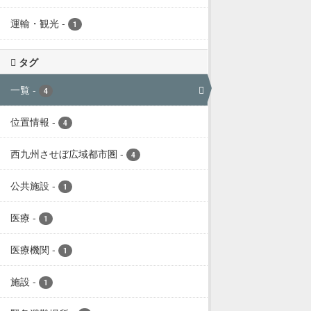
運輸・観光
-
1
タグ
一覧
-
4
位置情報
-
4
西九州させぼ広域都市圏
-
4
公共施設
-
1
医療
-
1
医療機関
-
1
施設
-
1